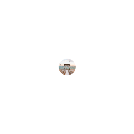
★★★★★
O casamento na praia em Ubatuba foi 
perfeito! Super recomendo para noivas 
que sonham com isso.
Maria Silva
★★★★★
A equipe foi incrível e cuidou de todos 
os detalhes. Meu sonho se tornou 
realidade na praia.