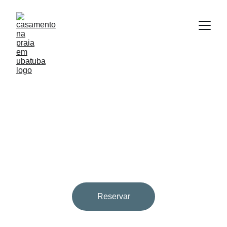
Pacotes de 
Casamento
Escolha o pacote ideal para o seu casamento 
na praia em Ubatuba e faça sua reserva!
Reservar