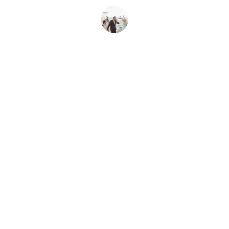
Carlos Silva
Casamento Na Praia Em Ubatuba
Dicas e informações para noivas praianas.
CONTATO
contato@casamentosubatuba.com.br
+551231994000