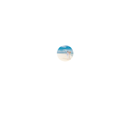
★★★★★
O casamento na praia em Ubatuba foi 
simplesmente perfeito, superou todas 
as nossas expectativas. Recomendo 
muito!
Ana Paula
★★★★★
A equipe foi incrível, cuidaram de todos 
os detalhes e tornaram nosso dia 
inesquecível. Amei!